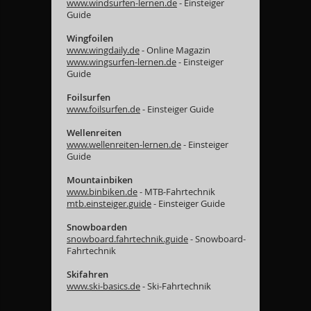
www.windsurfen-lernen.de
- Einsteiger
Guide
Wingfoilen
www.wingdaily.de
- Online Magazin
www.wingsurfen-lernen.de
- Einsteiger
Guide
Foilsurfen
www.foilsurfen.de
- Einsteiger Guide
Wellenreiten
www.wellenreiten-lernen.de
- Einsteiger
Guide
Mountainbiken
www.binbiken.de
- MTB-Fahrtechnik
mtb.einsteiger.guide
- Einsteiger Guide
Snowboarden
snowboard.fahrtechnik.guide
- Snowboard-
Fahrtechnik
Skifahren
www.ski-basics.de
- Ski-Fahrtechnik