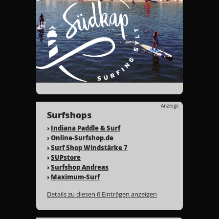
Anzeige
Surfshops
›
Indiana Paddle & Surf
›
Online-Surfshop.de
›
Surf Shop Windstärke 7
›
SUPstore
›
Surfshop Andreas
›
Maximum-Surf
Details zu diesen 6 Einträgen anzeigen