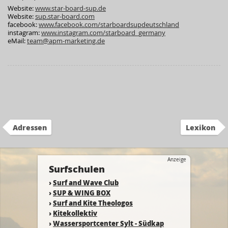
Website:
www.star-board-sup.de
Website:
sup.star-board.com
facebook:
www.facebook.com/starboardsupdeutschland
instagram:
www.instagram.com/starboard_germany
eMail:
team@apm-marketing.de
Adressen
Lexikon
Anzeige
Surfschulen
›
Surf and Wave Club
›
SUP & WING BOX
›
Surf and Kite Theologos
›
Kitekollektiv
›
Wassersportcenter Sylt - Südkap