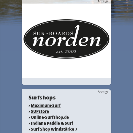
Anzeige
Anzeige
Surfshops
›
Maximum-Surf
›
SUPstore
›
Online-Surfshop.de
›
Indiana Paddle & Surf
›
Surf Shop Windstärke 7