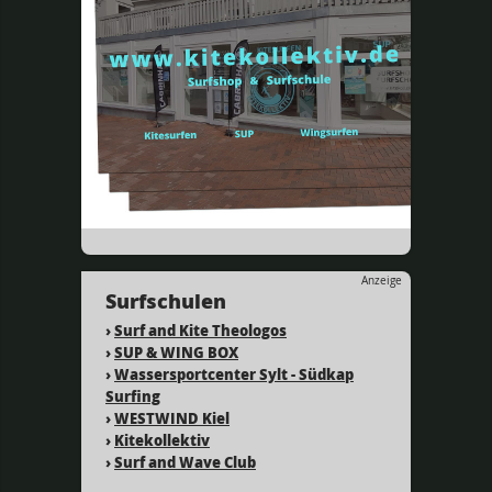
Anzeige
Surfschulen
›
Surf and Kite Theologos
›
SUP & WING BOX
›
Wassersportcenter Sylt - Südkap
Surfing
›
WESTWIND Kiel
›
Kitekollektiv
›
Surf and Wave Club