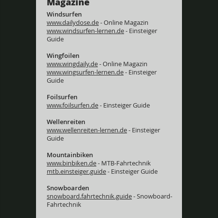
Magazine
Windsurfen
www.dailydose.de
- Online Magazin
www.windsurfen-lernen.de
- Einsteiger
Guide
Wingfoilen
www.wingdaily.de
- Online Magazin
www.wingsurfen-lernen.de
- Einsteiger
Guide
Foilsurfen
www.foilsurfen.de
- Einsteiger Guide
Wellenreiten
www.wellenreiten-lernen.de
- Einsteiger
Guide
Mountainbiken
www.binbiken.de
- MTB-Fahrtechnik
mtb.einsteiger.guide
- Einsteiger Guide
Snowboarden
snowboard.fahrtechnik.guide
- Snowboard-
Fahrtechnik