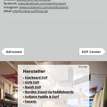
facebook:
www.facebook.com/wsmfunsport
instagram:
www.instagram.com/wsmfunsport
eMail:
info@online-surfshop.de
Adressen
SUP Center
Anzeige
Hersteller
›
Starboard SUP
›
GUN SUP
›
Naish SUP
›
Norden Stand Up Paddleboards
›
Indiana Paddle & Surf
›
Fanatic