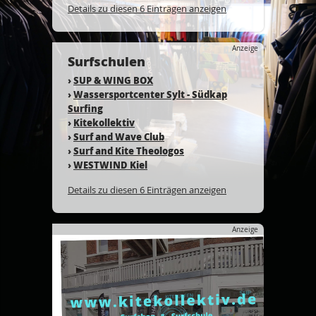
Details zu diesen 6 Einträgen anzeigen
Anzeige
Surfschulen
›
SUP & WING BOX
›
Wassersportcenter Sylt - Südkap
Surfing
›
Kitekollektiv
›
Surf and Wave Club
›
Surf and Kite Theologos
›
WESTWIND Kiel
Details zu diesen 6 Einträgen anzeigen
Anzeige