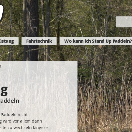
üstung
Fahrtechnik
Wo kann ich Stand Up Paddeln?
g
ag
Paddeln
 Paddeln nicht
ag wird vor allem dann
ite zu wechseln längere