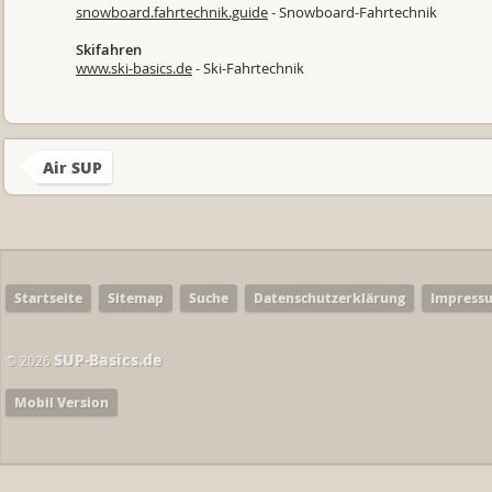
snowboard.fahrtechnik.guide
- Snowboard-Fahrtechnik
Skifahren
www.ski-basics.de
- Ski-Fahrtechnik
Air SUP
Startseite
Sitemap
Suche
Datenschutzerklärung
Impress
SUP-Basics.de
© 2026
Mobil Version