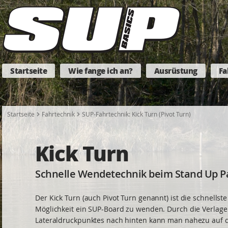
Startseite
Wie fange ich an?
Ausrüstung
Fa
Startseite
Fahrtechnik
SUP-Fahrtechnik: Kick Turn (Pivot Turn)
Kick Turn
Schnelle Wendetechnik beim Stand Up P
Der Kick Turn (auch Pivot Turn genannt) ist die schnellste
Möglichkeit ein SUP-Board zu wenden. Durch die Verlag
Lateraldruckpunktes nach hinten kann man nahezu auf d