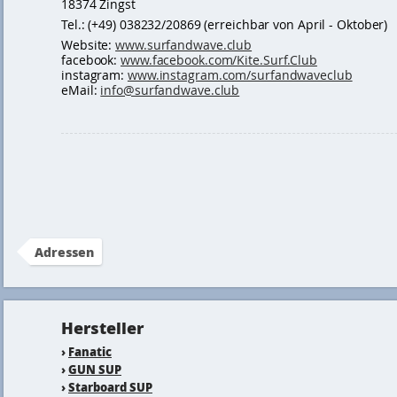
18374 Zingst
Tel.: (+49) 038232/20869 (erreichbar von April - Oktober)
Website:
www.surfandwave.club
facebook:
www.facebook.com/Kite.Surf.Club
instagram:
www.instagram.com/surfandwaveclub
eMail:
info@surfandwave.club
Adressen
Hersteller
›
Fanatic
›
GUN SUP
›
Starboard SUP