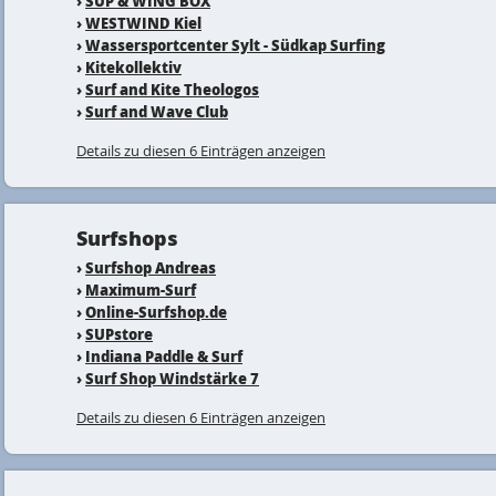
›
SUP & WING BOX
›
WESTWIND Kiel
›
Wassersportcenter Sylt - Südkap Surfing
›
Kitekollektiv
›
Surf and Kite Theologos
›
Surf and Wave Club
Details zu diesen 6 Einträgen anzeigen
Surfshops
›
Surfshop Andreas
›
Maximum-Surf
›
Online-Surfshop.de
›
SUPstore
›
Indiana Paddle & Surf
›
Surf Shop Windstärke 7
Details zu diesen 6 Einträgen anzeigen