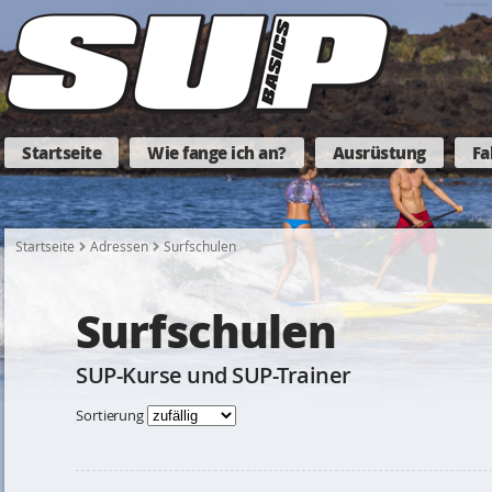
Startseite
Wie fange ich an?
Ausrüstung
Fa
Startseite
Adressen
Surfschulen
Surfschulen
SUP-Kurse und SUP-Trainer
Sortierung