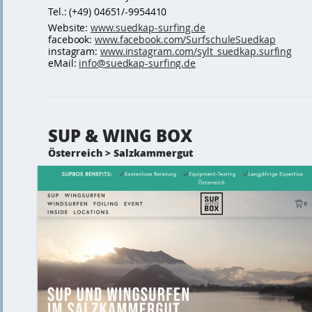
Tel.: (+49) 04651/-9954410
Website:
www.suedkap-surfing.de
facebook:
www.facebook.com/SurfschuleSuedkap
instagram:
www.instagram.com/sylt_suedkap.surfing
eMail:
info@suedkap-surfing.de
SUP & WING BOX
Österreich > Salzkammergut