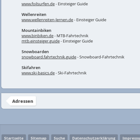
www.foilsurfen.de
- Einsteiger Guide
Wellenreiten
www.wellenreiten-lernen.de
- Einsteiger Guide
Mountainbiken
www.binbiken.de
- MTB-Fahrtechnik
mtb.einsteiger.guide
- Einsteiger Guide
Snowboarden
snowboard.fahrtechnik.guide
- Snowboard-Fahrtechnik
Skifahren
www.ski-basics.de
- Ski-Fahrtechnik
Adressen
Startseite
Sitemap
Suche
Datenschutzerklärung
Impress