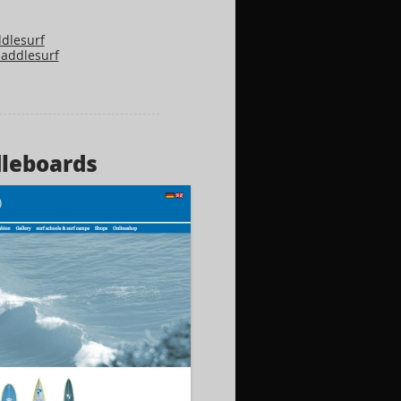
dlesurf
addlesurf
dleboards