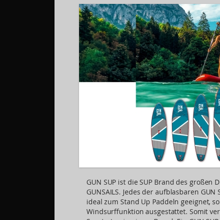
GUN SUP ist die SUP Brand des großen D
GUNSAILS. Jedes der aufblasbaren GUN S
ideal zum Stand Up Paddeln geeignet, s
Windsurffunktion ausgestattet. Somit ve