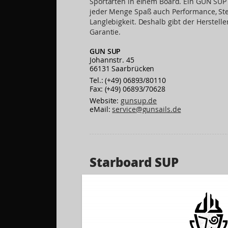
Sportarten in einem Board. Ein GUN SUP
jeder Menge Spaß auch Performance, Ste
Langlebigkeit. Deshalb gibt der Herstelle
Garantie.
GUN SUP
Johannstr. 45
66131 Saarbrücken
Tel.: (+49) 06893/80110
Fax: (+49) 06893/70628
Website:
gunsup.de
eMail:
service@gunsails.de
Starboard SUP