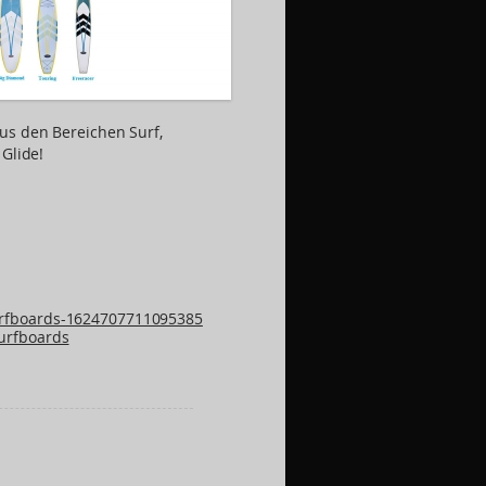
us den Bereichen Surf,
 Glide!
rfboards-1624707711095385
urfboards