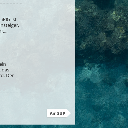
iRIG ist
insteiger,
t...
ein
, das
rd. Der
Air SUP