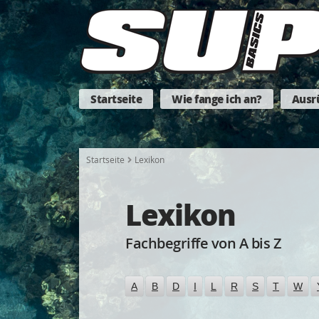
Startseite
Wie fange ich an?
Ausr
Startseite
Lexikon
Lexikon
Fachbegriffe von A bis Z
A
B
D
I
L
R
S
T
W