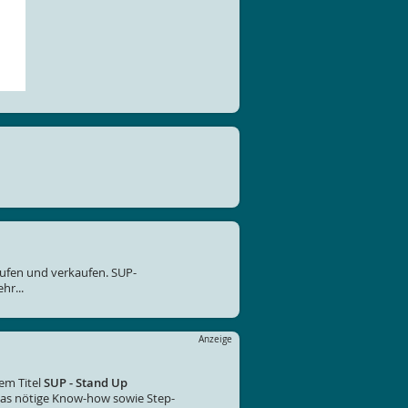
ufen und verkaufen. SUP-
hr...
Anzeige
em Titel
SUP - Stand Up
 das nötige Know-how sowie Step-