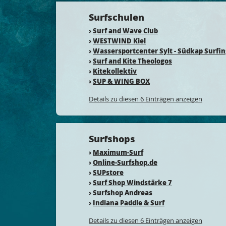
Surfschulen
›
Surf and Wave Club
›
WESTWIND Kiel
›
Wassersportcenter Sylt - Südkap Surfi
›
Surf and Kite Theologos
›
Kitekollektiv
›
SUP & WING BOX
Details zu diesen 6 Einträgen anzeigen
Surfshops
›
Maximum-Surf
›
Online-Surfshop.de
›
SUPstore
›
Surf Shop Windstärke 7
›
Surfshop Andreas
›
Indiana Paddle & Surf
Details zu diesen 6 Einträgen anzeigen