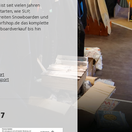
st seit vielen Jahren
arten, wie SUP,
nreiten Snowboarden und
Surfshop.de das komplette
oardverkauf bis hin
rt
port
 7