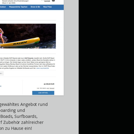
sgewähltes Angebot rund
boarding und
-Boads, Surfboards,
f Zubehör zahlreicher
n zu Hause ein!