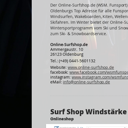
Der Online-Surfshop.de (WSM. Funsport) i
Oldenburgs Top Adresse für alle Funsport
Windsurfen, Wakeboarden, Kiten, Welle
Skifahren. Im Winter bietet der Online-
Wintersportprogramm vom Ski und Snowb
zum Ski- & Snowboardservice.
Online-Surfshop.de
Ammergaustr. 10
26123 Oldenburg
Tel.: (+49) 0441-5601132
Website:
www.online-surfshop.de
facebook:
www.facebook.com/wsmfunspo
instagram:
www.instagram.com/wsmfuns
eMail:
info@online-surfshop.de
Surf Shop Windstärke
Onlineshop