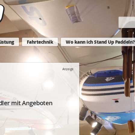
üstung
Fahrtechnik
Wo kann ich Stand Up Paddeln?
Anzeige
dler mit Angeboten