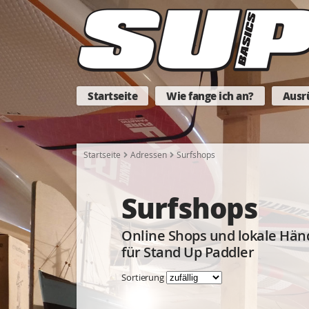
Startseite
Wie fange ich an?
Ausr
Startseite
Adressen
Surfshops
Surfshops
Online Shops und lokale Hän
für Stand Up Paddler
Sortierung